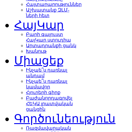
Հայտարարություններ
Աշխատանք ԶԼՄ-
ների հետ
ՀայԿար
Բարի գալուստ
ՀայԿար ստուդիա
Արտադրանքի ցանկ
Խանութ
Միացեք
Ինչպե՞ս դառնալ
անդամ
Ինչպե՞ս դառնալ
կամավոր
Հյուրերի գիրք
Բաժանորդագրվել
ՀԵԿԱ լրատվական
ցանցին
Գործունեություն
Ռազմավարական