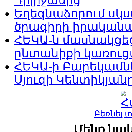
Դիլիջանից
Եղեգնաձորում սկս
ծրագիրի իրականա
ՀԵԿԱ-ն մասնակցե
ընտանիքի կառու
ՀԵԿԱ-ի Բարեկամնե
Սյուզի Կենտիկյան
Բեռնել 
Մենք նաև