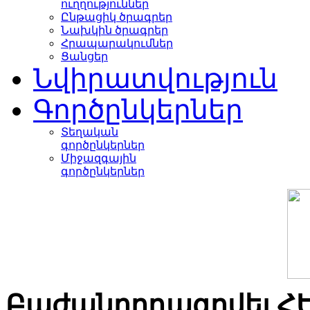
ուղղություններ
Ընթացիկ ծրագրեր
Նախկին ծրագրեր
Հրապարակումներ
Ցանցեր
Նվիրատվություն
Գործընկերներ
Տեղական
գործընկերներ
Միջազգային
գործընկերներ
Բաժանորդագրվել Հ