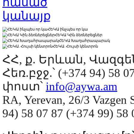
ՀԵԿԱ ինչպես որ կա
ՀԵԿԱ Կին ձեռներեցներ
ՀԵԿԱ Խաղահրապարակ
ՀԵԿԱ. Հույսի կենտրոն
ՀՀ, ք. Երևան, Վազգ
Հեռ.բջջ.՝ (+374 94) 58 0
փոստ՝
info@aywa.am
RA, Yerevan, 26/3 Vazgen 
94) 58 07 87 (+374 99) 5