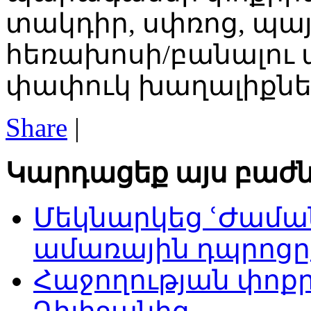
տակդիր, սփռոց, պա
հեռախոսի/բանալու 
փափուկ խաղալիքներ 
Share
|
Կարդացեք այս բաժն
Մեկնարկեց ՙԺաման
ամառային դպրոցը
Հաջողության փոք