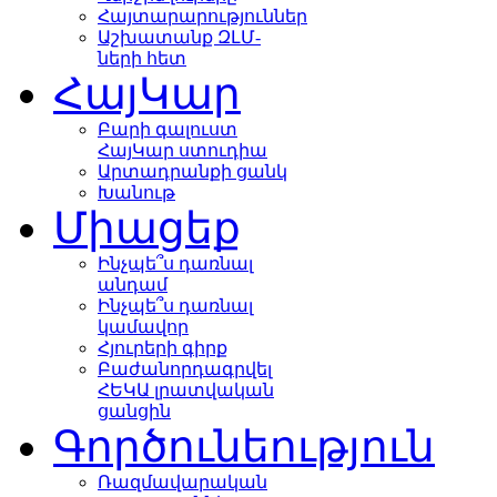
Հայտարարություններ
Աշխատանք ԶԼՄ-
ների հետ
ՀայԿար
Բարի գալուստ
ՀայԿար ստուդիա
Արտադրանքի ցանկ
Խանութ
Միացեք
Ինչպե՞ս դառնալ
անդամ
Ինչպե՞ս դառնալ
կամավոր
Հյուրերի գիրք
Բաժանորդագրվել
ՀԵԿԱ լրատվական
ցանցին
Գործունեություն
Ռազմավարական