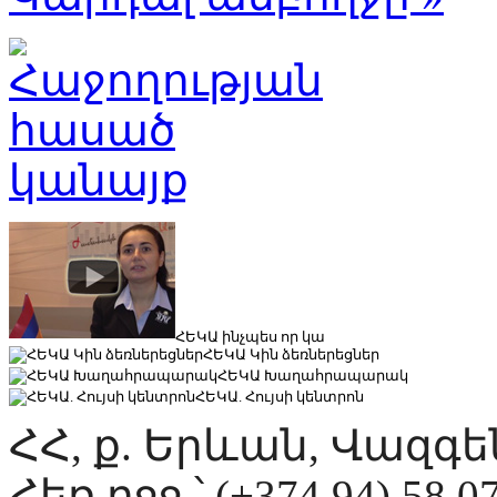
ՀԵԿԱ ինչպես որ կա
ՀԵԿԱ Կին ձեռներեցներ
ՀԵԿԱ Խաղահրապարակ
ՀԵԿԱ. Հույսի կենտրոն
ՀՀ, ք. Երևան, Վազգ
Հեռ.բջջ.՝ (+374 94) 58 0