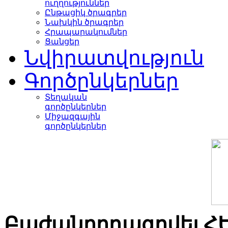
ուղղություններ
Ընթացիկ ծրագրեր
Նախկին ծրագրեր
Հրապարակումներ
Ցանցեր
Նվիրատվություն
Գործընկերներ
Տեղական
գործընկերներ
Միջազգային
գործընկերներ
Բաժանորդագրվել Հ