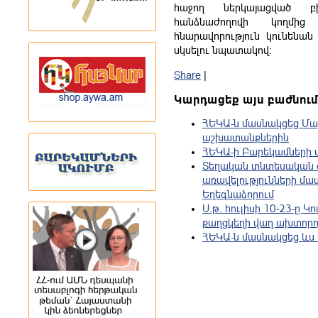
հաջող ներկայացված բ
հանձնաժողովի կողմից
հնարավորություն կունենան
սկսելու նպատակով:
Share
|
Կարդացեք այս բաժնում
ՀԵԿԱ-ն մասնակցեց Մա
աշխատանքներին
ՀԵԿԱ-ի Բարեկամների ակ
Տեղական տնտեսական 
առավելությունների մա
Եղեգնաձորում
Ս.թ. հուլիսի 10-23-ը 
քաղցկեղի վաղ ախտորո
ՀԵԿԱ-ն մասնակցեց ևս