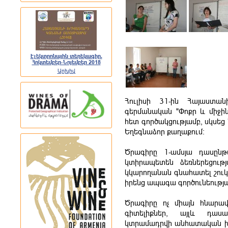
Էլեկտրոնային տեղեկագիր.
Հոկտեմբեր-Նոյեմբեր 2018
Արխիվ
Հուլիսի 31-ին Հայաստա
գերմանական "Փոքր և միջին
հետ գործակցությամբ, սկսեց
Եղեգնաձոր քաղաքում:
Ծրագիրը 1-ամսյա դասընթ
կտիրապետեն ձեռներեցությա
կկարողանան գնահատել շուկ
իրենց ապագա գործունեությա
Ծրագիրը ոչ միայն հնարա
գիտելիքներ, այլև դասա
կտրամադրվի անհատական խո