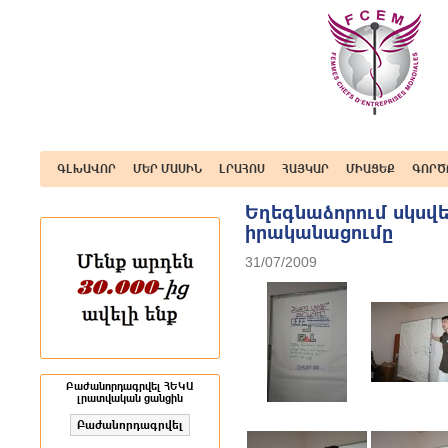
ԳԼԽԱՎՈՐ
ՄԵՐ ՄԱՍԻՆ
ԼՐԱՀՈՍ
ՀԱՅԿԱՐ
ՄԻԱՑԵՔ
ԳՈՐԾ
Եղեգնաձորում սկսվե
իրականացումը
31/07/2009
Բաժանորդագրվել ՀԵԿԱ
լրատվական ցանցին