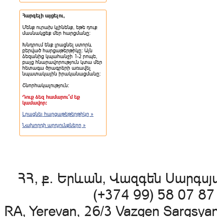
Հարգելի այցելու,
Մենք ուրախ կլինենք, եթե դուք
մասնակցեք մեր հարցմանը:
Խնդրում ենք լրացնել ստորև
բերված հարցաթերթիկը: Այն
ձեզանից կպահանջի 1-2 րոպե,
բայց հնարավորություն կտա մեր
հետագա ծրագրերի առավել
նպատակային իրականացմանը:
Շնորհակալություն:
Դուք ձեզ համարու՞մ եք
կամավոր:
Լրացնել հարցաթեթերթիկը »
Նախորդի արդյունքները »
ՀՀ, ք. Երևան, Վազգեն Սարգսյա
(+374 99) 58 07 8
RA, Yerevan, 26/3 Vazgen Sargsya