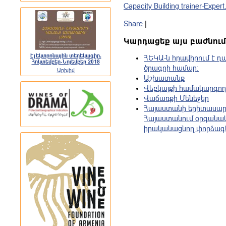
Capacity Building trainer-Exper
Share
|
Կարդացեք այս բաժնում
Էլեկտրոնային տեղեկագիր.
ՀԵԿԱ-ն հրավիրում է 
Հոկտեմբեր-Նոյեմբեր 2018
ծրագրի համար:
Արխիվ
Աշխատանք
Վեբկայքի համակարգող
Վաճառքի Մենեջեր
Հայաստանի երիտասար
Հայաստանում օրգանակ
իրականացնող փորձագե