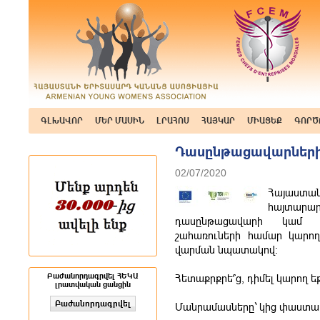
ԳԼԽԱՎՈՐ
ՄԵՐ ՄԱՍԻՆ
ԼՐԱՀՈՍ
ՀԱՅԿԱՐ
ՄԻԱՑԵՔ
ԳՈՐԾ
Դասընթացավարների
02/07/2020
Հայաստա
հայտար
դասընթացավարի կամ դ
շահառուների համար կարող
վարման նպատակով:
Բաժանորդագրվել ՀԵԿԱ
Հետաքրքրե՞ց, դիմել կարող եք 
լրատվական ցանցին
Մանրամասները` կից փաստա