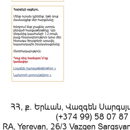
Հարգելի այցելու,
Մենք ուրախ կլինենք, եթե դուք
մասնակցեք մեր հարցմանը:
Խնդրում ենք լրացնել ստորև
բերված հարցաթերթիկը: Այն
ձեզանից կպահանջի 1-2 րոպե,
բայց հնարավորություն կտա մեր
հետագա ծրագրերի առավել
նպատակային իրականացմանը:
Շնորհակալություն:
Դուք ձեզ համարու՞մ եք
կամավոր:
Լրացնել հարցաթեթերթիկը »
Նախորդի արդյունքները »
ՀՀ, ք. Երևան, Վազգեն Սարգսյա
(+374 99) 58 07 8
RA, Yerevan, 26/3 Vazgen Sargsya