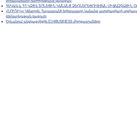
տոնավաճառը հաջողությամբ կայացավ
ՀԵԿԱ-ն և ՀՀ ԿՁՑ-ն ՏՈՆԵՑԻՆ ԿԱՆԱՆՑ ՁԵՌՆԵՐԵՑՈՒԹՅԱՆ ՄԻՋԱԶԳԱՅԻՆ Օ
«ՆՈՒՌԻԿ» Կենտրոն: Հայաստանի երիտասարդ կանանց ասոցիացիայի սոցիալ
ձեռնարկության բացումը
Երևանում անցկացվեցին EU4BUSINESS միջոցառումները