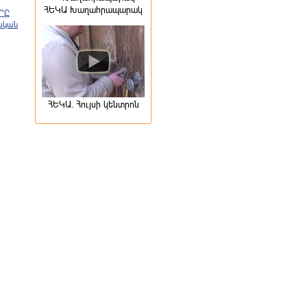
ՀԵԿԱ Խաղահրապարակ
ՐԸ
ական
ՀԵԿԱ. Հույսի կենտրոն