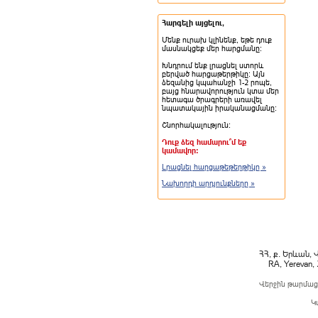
Հարգելի այցելու,
Մենք ուրախ կլինենք, եթե դուք
մասնակցեք մեր հարցմանը:
Խնդրում ենք լրացնել ստորև
բերված հարցաթերթիկը: Այն
ձեզանից կպահանջի 1-2 րոպե,
բայց հնարավորություն կտա մեր
հետագա ծրագրերի առավել
նպատակային իրականացմանը:
Շնորհակալություն:
Դուք ձեզ համարու՞մ եք
կամավոր:
Լրացնել հարցաթեթերթիկը »
Նախորդի արդյունքները »
ՀՀ, ք. Երևան, 
RA, Yerevan,
Վերջին թարմաց
Կ