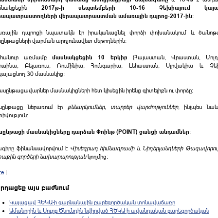
սնակցեցին
2017թ-ի սեպտեմբերի 10-16 Չեխիայում կայա
րապատրաստողների վերապատրաստման ամառային դպրոց-2017-ին
։
առային դպրոցի նպատակն էր իրականացնել փորձի փոխանակում և ծանոթ
ընթացների վարման արդյունավետ մեթոդներին։
դհանուր առմամբ
մասնակցեցին 10 երկիր
(Հայաստան, Վրաստան, Մոլդ
կրաինա, Բելառուս, Ռումինիա, Հունգարիա, Լեհաստան, Սլովակիա և Չե
կայացնող 30 մասնակից։
ասընթացավարներ մասնակիցների հետ կիսեցին իրենց գիտելիքն ու փորձը։
սընթացը ներառում էր
քննարկումներ, տարբեր վարժություններ
, ինչպես նաև
իվություն։
սընթացի մասնակիցները դարձան Փոինթ (POINT) ցանցի անդամներ
։
գիրը ֆինանսավորվում է
Վիսեգրադ հիմնադրամի և Նիդերլանդների Թագավորու
աքին գործերի նախարարության
կողմից։
re
|
րդացեք այս բաժնում
Կայացավ ՀԵԿԱ-ի գարնանային բարեգործական տոնավաճառը
Ամանորին և Սուրբ Ծնունդին նվիրված ՀԵԿԱ-ի ավանդական բարեգործական