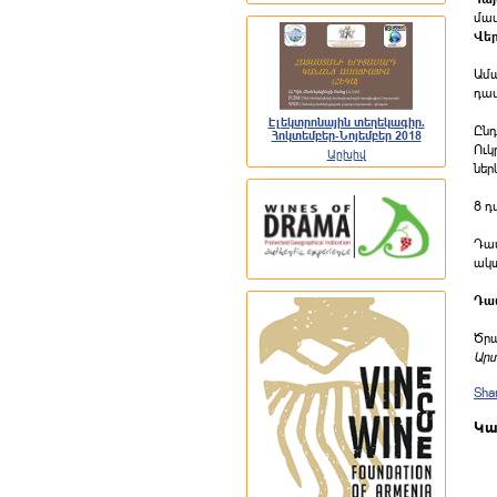
մա
Վե
Ամ
դաս
Էլեկտրոնային տեղեկագիր.
Ըն
Հոկտեմբեր-Նոյեմբեր 2018
Ու
Արխիվ
ներ
8 դ
Դա
ակտ
Դա
Ծրա
Արտ
Sha
Կա