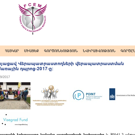
ՀԱՅԿԱՐ
ՄԻԱՑԵՔ
ԳՈՐԾՈՒՆԵՈՒԹՅՈՒՆ
ՆՎԻՐԱՏՎՈՒԹՅՈՒՆ
ԳՈՐԾԸ
այացավ Վերապատրաստողների վերապատրաստման
առային դպրոց-2017-ը։
09/2017
յաստանի երիտասարդ կանանց ասոցիացիայի նախագահը
և ՀԵԿԱ 2 անդա