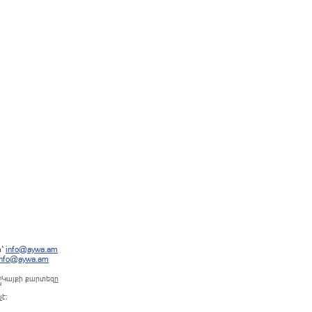
տ՝
info@aywa.am
info@aywa.am
է: