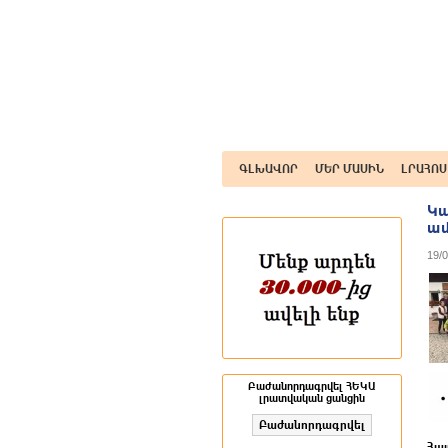
ԳԼԽԱՎՈՐ
ՄԵՐ ՄԱՍԻՆ
ԼՐԱՀՈՍ
Կ
ամ
19/
Բաժանորդագրվել ՀԵԿԱ
լրատվական ցանցին
Հա