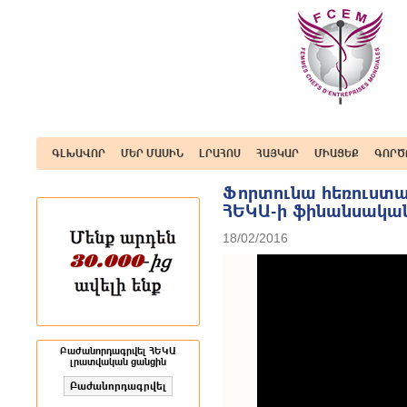
ԳԼԽԱՎՈՐ
ՄԵՐ ՄԱՍԻՆ
ԼՐԱՀՈՍ
ՀԱՅԿԱՐ
ՄԻԱՑԵՔ
ԳՈՐԾ
Ֆորտունա հեռուստա
ՀԵԿԱ-ի ֆինանսակա
18/02/2016
Բաժանորդագրվել ՀԵԿԱ
լրատվական ցանցին