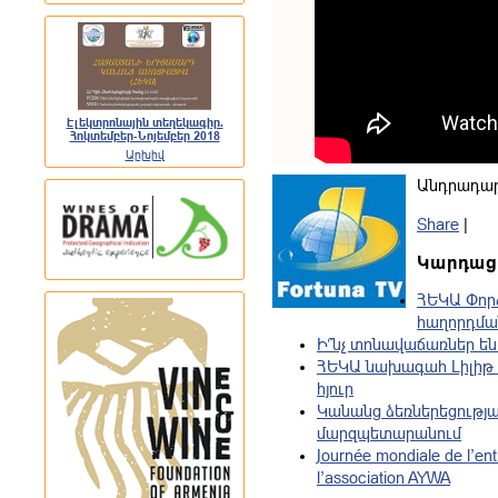
Էլեկտրոնային տեղեկագիր.
Հոկտեմբեր-Նոյեմբեր 2018
Արխիվ
Անդրադարձ
Share
|
Կարդացե
ՀԵԿԱ Փոր
հաղորդման
Ի՞նչ տոնավաճառներ են
ՀԵԿԱ նախագահ Լիլիթ 
հյուր
Կանանց ձեռներեցությա
մարզպետարանում
Journée mondiale de l’ent
l’association AYWA