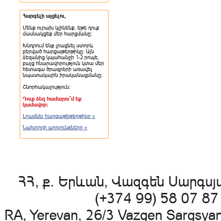
Հարգելի այցելու,
Մենք ուրախ կլինենք, եթե դուք
մասնակցեք մեր հարցմանը:
Խնդրում ենք լրացնել ստորև
բերված հարցաթերթիկը: Այն
ձեզանից կպահանջի 1-2 րոպե,
բայց հնարավորություն կտա մեր
հետագա ծրագրերի առավել
նպատակային իրականացմանը:
Շնորհակալություն:
Դուք ձեզ համարու՞մ եք
կամավոր:
Լրացնել հարցաթեթերթիկը »
Նախորդի արդյունքները »
ՀՀ, ք. Երևան, Վազգեն Սարգսյա
(+374 99) 58 07 8
RA, Yerevan, 26/3 Vazgen Sargsya