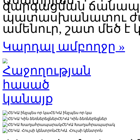
զարգացման ճանապար
պատասխանատու ժա
ամենուր, շատ մեծ է կ
Կարդալ ամբողջը »
ՀԵԿԱ ինչպես որ կա
ՀԵԿԱ Կին ձեռներեցներ
ՀԵԿԱ Խաղահրապարակ
ՀԵԿԱ. Հույսի կենտրոն