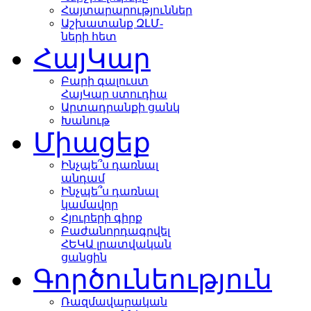
Հայտարարություններ
Աշխատանք ԶԼՄ-
ների հետ
ՀայԿար
Բարի գալուստ
ՀայԿար ստուդիա
Արտադրանքի ցանկ
Խանութ
Միացեք
Ինչպե՞ս դառնալ
անդամ
Ինչպե՞ս դառնալ
կամավոր
Հյուրերի գիրք
Բաժանորդագրվել
ՀԵԿԱ լրատվական
ցանցին
Գործունեություն
Ռազմավարական