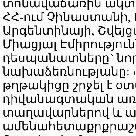
տոնավաճառին ակտի
ՀՀ-ում Չինաստանի, 
Արգենտինայի, Շվեյ
Միացյալ Էմիրությու
դեսպանատները` նոր 
նախաձեռնությանը: 
թղթակիցը շրջել է օ
դիվանագտական առա
տաղավարներով և ա
ամենահետաքրքրաշա