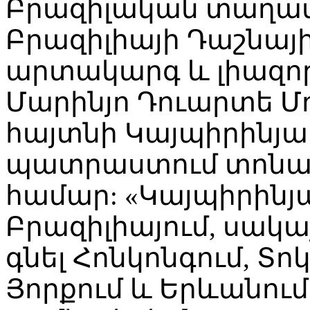
Բրազիլական տաղավ
Բրազիլիայի Դաշնա
արտակարգ և լիազո
Մարինյո Դուարտե Մ
հայտնի Կայպիրինյա 
պատրաստում տոնավ
համար: «Կայպիրինյ
Բրազիլիայում, սակայ
գնել Հոնկոնգում, Տոկ
Յորքում և Երևանում