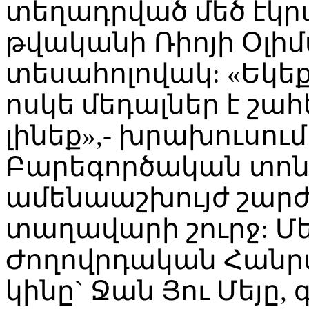
տեղադրված մեծ էկրա
թվականի Ռիոյի Օլի
տեսահոլովակ: «Եկե
ոսկե մեդալներ է շահ
լինեք»,- խրախուսում
Բարեգործական տոն
ամենաաշխույժ շարժ
տաղավարի շուրջ: Մ
Ժողովրդական Հանր
կինը` Ջան Յու Մեյը,