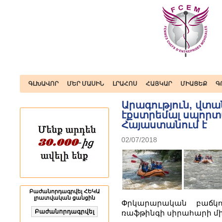
ԳԼԽԱՎՈՐ
ՄԵՐ ՄԱՍԻՆ
ԼՐԱՀՈՍ
ՀԱՅԿԱՐ
ՄԻԱՑԵՔ
Գ
Արագություն, վտա
էքստրեմալ սպորտ
Հայաստանում է
02/07/2018
Բաժանորդագրվել ՀԵԿԱ
լրատվական ցանցին
Փրկարարական բաճկ
ռաֆթինգի սիրահարի մի