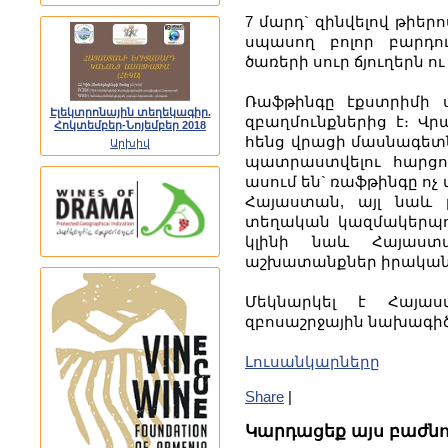
7 մարդ` զինվելով թիե
սպասող բոլոր բարդու
ծառերի սուր ճյուղերն ո
Ռաֆթինգը էքստրիմի 
Էլեկտրոնային տեղեկագիր.
զբաղմունքներից է։ Վ
Հոկտեմբեր-Նոյեմբեր 2018
հենց վրացի մասնագետն
Արխիվ
պատրաստվելու հարցո
ասում են` ռաֆթինգը ոչ
Հայաստան, այլ նաև 
տեղական կազմակերպու
կլինի նաև Հայաստ
աշխատանքներ իրական
Մեկնարկել է Հայա
զբոսաշրջային նախագիծ
Լուսանկարները
Share
|
Կարդացեք այս բաժնո