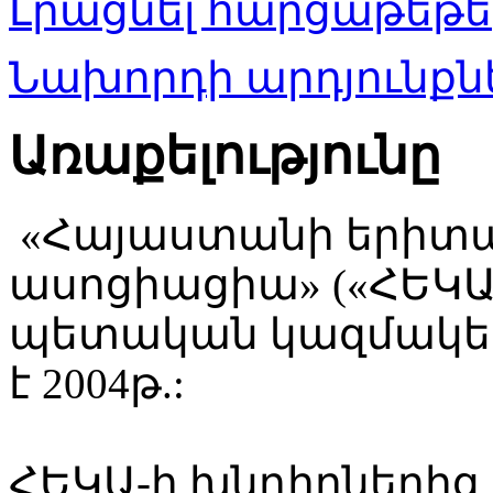
Լրացնել հարցաթեթե
Նախորդի արդյունքնե
Առաքելությունը
«Հայաստանի երիտ
ասոցիացիա» («ՀԵԿԱ
պետական կազմակեր
է 2004թ.:
ՀԵԿԱ-ի խնդիրներից 