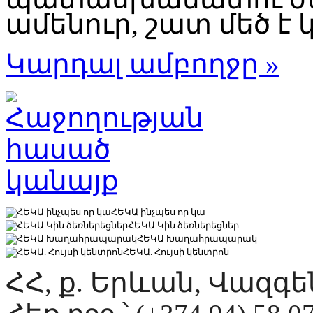
ամենուր, շատ մեծ է կ
Կարդալ ամբողջը »
ՀԵԿԱ ինչպես որ կա
ՀԵԿԱ Կին ձեռներեցներ
ՀԵԿԱ Խաղահրապարակ
ՀԵԿԱ. Հույսի կենտրոն
ՀՀ, ք. Երևան, Վազգ