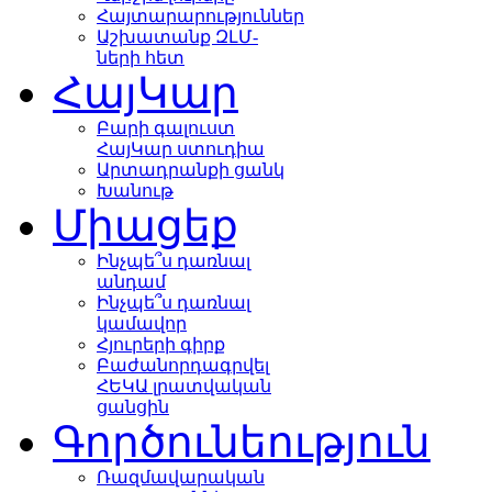
Հայտարարություններ
Աշխատանք ԶԼՄ-
ների հետ
ՀայԿար
Բարի գալուստ
ՀայԿար ստուդիա
Արտադրանքի ցանկ
Խանութ
Միացեք
Ինչպե՞ս դառնալ
անդամ
Ինչպե՞ս դառնալ
կամավոր
Հյուրերի գիրք
Բաժանորդագրվել
ՀԵԿԱ լրատվական
ցանցին
Գործունեություն
Ռազմավարական