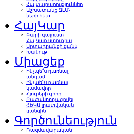
Հայտարարություններ
Աշխատանք ԶԼՄ-
ների հետ
ՀայԿար
Բարի գալուստ
ՀայԿար ստուդիա
Արտադրանքի ցանկ
Խանութ
Միացեք
Ինչպե՞ս դառնալ
անդամ
Ինչպե՞ս դառնալ
կամավոր
Հյուրերի գիրք
Բաժանորդագրվել
ՀԵԿԱ լրատվական
ցանցին
Գործունեություն
Ռազմավարական