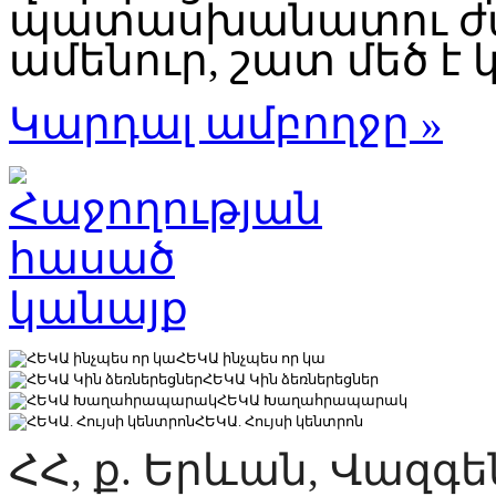
պատասխանատու ժա
ամենուր, շատ մեծ է կ
Կարդալ ամբողջը »
ՀԵԿԱ ինչպես որ կա
ՀԵԿԱ Կին ձեռներեցներ
ՀԵԿԱ Խաղահրապարակ
ՀԵԿԱ. Հույսի կենտրոն
ՀՀ, ք. Երևան, Վազգ