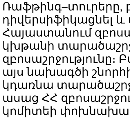
Ռաֆթինգ–տուրերը, բ
դիվերսիֆիկացնել 
Հայաստանում զբոսա
կխթանի տարածաշրջ
զբոսաշրջությունը։ 
այս նախագծի շնորհի
կդառնա տարածաշրջա
ասաց ՀՀ զբոսաշրջ
կոմիտեի փոխնախագ