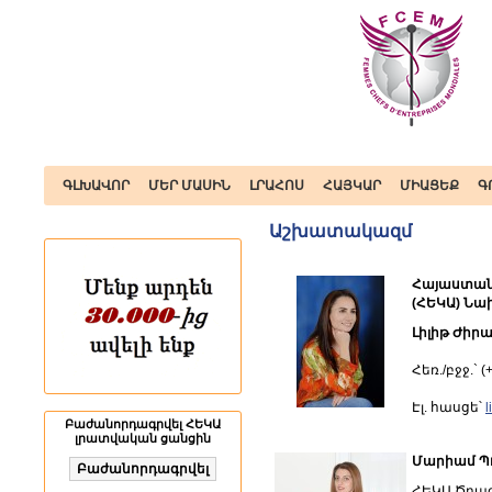
ԳԼԽԱՎՈՐ
ՄԵՐ ՄԱՍԻՆ
ԼՐԱՀՈՍ
ՀԱՅԿԱՐ
ՄԻԱՑԵՔ
Գ
Աշխատակազմ
Հայաստան
(ՀԵԿԱ) Ն
Լիլիթ Ժիր
Հեռ./բջջ.` (
Էլ. հասցե՝
l
Բաժանորդագրվել ՀԵԿԱ
լրատվական ցանցին
Մարիամ Պ
ՀԵԿԱ Ծրա