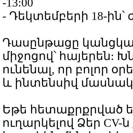
-13:00
- Դեկտեմբերի 18-ին՝ ժ
Դասընթացը կանցկաց
միջոցով՝ հայերեն: 
ունենալ, որ բոլոր օ
և ինտենսիվ մասնակ
Եթե հետաքրքրված եք
ուղարկելով Ձեր CV-ն