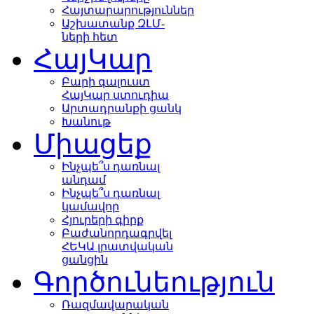
Հայտարարություններ
Աշխատանք ԶԼՄ-
ների հետ
ՀայԿար
Բարի գալուստ
ՀայԿար ստուդիա
Արտադրանքի ցանկ
Խանութ
Միացեք
Ինչպե՞ս դառնալ
անդամ
Ինչպե՞ս դառնալ
կամավոր
Հյուրերի գիրք
Բաժանորդագրվել
ՀԵԿԱ լրատվական
ցանցին
Գործունեություն
Ռազմավարական