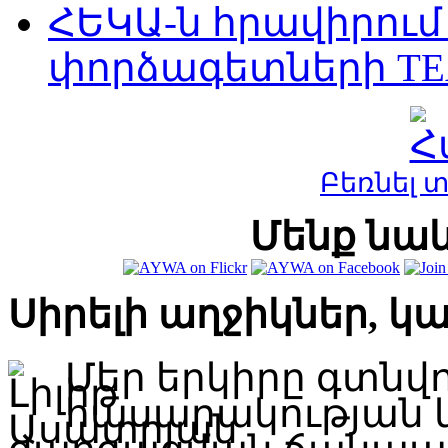
ՀԵԿԱ-ն հրավիրու
փորձագետների TE
Բեռնել 
Մենք նաև
Սիրելի աղջիկներ, կ
Մեր երկիրը գտնվ
հասարակության 