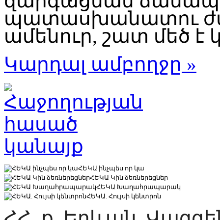
զարգացման ճանապար
պատասխանատու ժա
ամենուր, շատ մեծ է կ
Կարդալ ամբողջը »
ՀԵԿԱ ինչպես որ կա
ՀԵԿԱ Կին ձեռներեցներ
ՀԵԿԱ Խաղահրապարակ
ՀԵԿԱ. Հույսի կենտրոն
ՀՀ, ք. Երևան, Վազգ