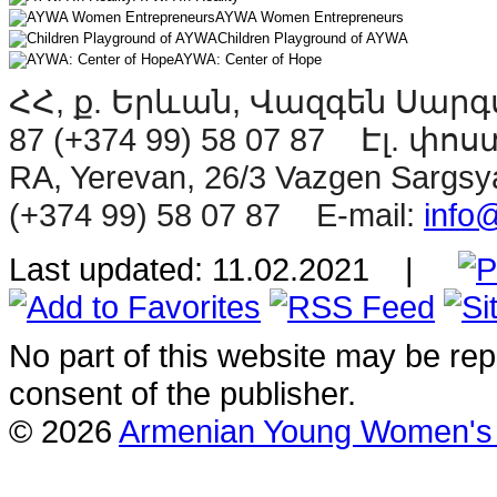
AYWA Women Entrepreneurs
Children Playground of AYWA
AYWA: Center of Hope
ՀՀ, ք. Երևան, Վազգեն Սարգսյ
87 (+374 99) 58 07 87 Էլ. փոս
RA, Yerevan, 26/3 Vazgen Sargsya
(+374 99) 58 07 87 E-mail:
info
Last updated: 11.02.2021 |
No part of this website may be rep
consent of the publisher.
© 2026
Armenian Young Women's 