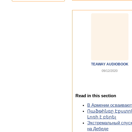
TEAWAY AUDIOBOOK
09/12/2020
Read in this section
В Армении осваивают
Ռաֆթինգը Էքստր
Լոռի է բերել
Экстремальный спуск
на Дебеде