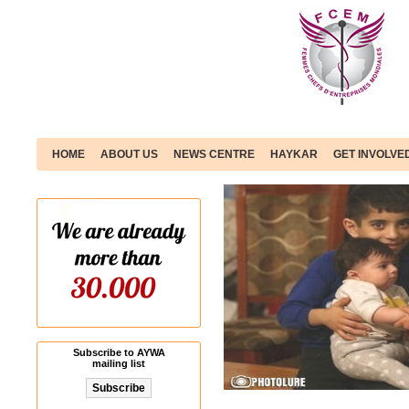
HOME
ABOUT US
NEWS CENTRE
HAYKAR
GET INVOLVE
The World needs Peace! Join y
Subscribe to AYWA
mailing list