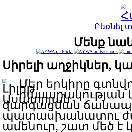
Բեռնել 
Մենք նաև
Սիրելի աղջիկներ, կ
Մեր երկիրը գտնվ
հասարակության 
զարգացման ճանապար
պատասխանատու ժա
ամենուր, շատ մեծ է կ