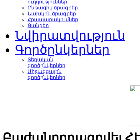
ուղղություններ
Ընթացիկ ծրագրեր
Նախկին ծրագրեր
Հրապարակումներ
Ցանցեր
Նվիրատվություն
Գործընկերներ
Տեղական
գործընկերներ
Միջազգային
գործընկերներ
Բաժանորդագրվել Հ