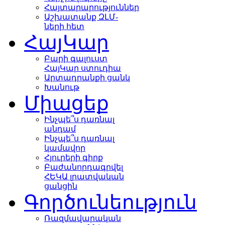
Հայտարարություններ
Աշխատանք ԶԼՄ-
ների հետ
ՀայԿար
Բարի գալուստ
ՀայԿար ստուդիա
Արտադրանքի ցանկ
Խանութ
Միացեք
Ինչպե՞ս դառնալ
անդամ
Ինչպե՞ս դառնալ
կամավոր
Հյուրերի գիրք
Բաժանորդագրվել
ՀԵԿԱ լրատվական
ցանցին
Գործունեություն
Ռազմավարական