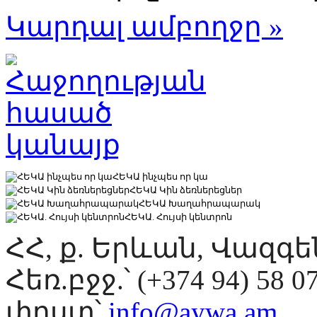
Կարդալ ամբողջը »
ՀԵԿԱ ինչպես որ կա
ՀԵԿԱ Կին ձեռներեցներ
ՀԵԿԱ Խաղահրապարակ
ՀԵԿԱ. Հույսի կենտրոն
ՀՀ, ք. Երևան, Վազգ
Հեռ.բջջ.՝ (+374 94) 58 0
փոստ՝
info@aywa.am